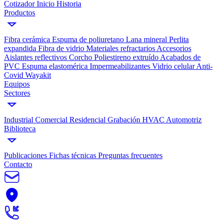
Cotizador
Inicio
Historia
Productos
Fibra cerámica
Espuma de poliuretano
Lana mineral
Perlita
expandida
Fibra de vidrio
Materiales refractarios
Accesorios
Aislantes reflectivos
Corcho
Poliestireno extruído
Acabados de
PVC
Espuma elastomérica
Impermeabilizantes
Vidrio celular
Anti-
Covid Wayakit
Equipos
Sectores
Industrial
Comercial
Residencial
Grabación
HVAC
Automotriz
Biblioteca
Publicaciones
Fichas técnicas
Preguntas frecuentes
Contacto