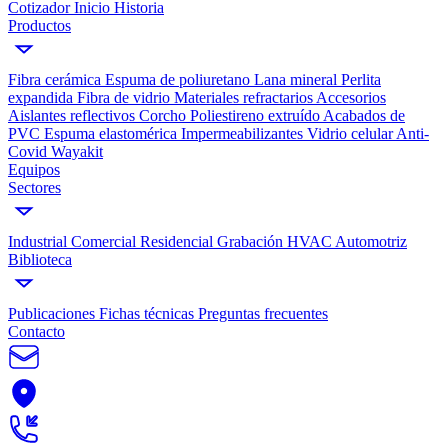
Cotizador
Inicio
Historia
Productos
Fibra cerámica
Espuma de poliuretano
Lana mineral
Perlita
expandida
Fibra de vidrio
Materiales refractarios
Accesorios
Aislantes reflectivos
Corcho
Poliestireno extruído
Acabados de
PVC
Espuma elastomérica
Impermeabilizantes
Vidrio celular
Anti-
Covid Wayakit
Equipos
Sectores
Industrial
Comercial
Residencial
Grabación
HVAC
Automotriz
Biblioteca
Publicaciones
Fichas técnicas
Preguntas frecuentes
Contacto