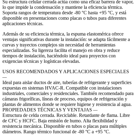
Su estructura celular cerrada actúa como una eficaz barrera de vapor,
lo que impide la condensación y mantiene la eficiencia térmica.
Soporta rangos de temperatura desde -80 °C hasta +95 °C, y está
disponible en presentaciones como placas o tubos para diferentes
aplicaciones técnicas.
Además de su eficiencia térmica, la espuma elastomérica ofrece
ventajas significativas durante la instalación: se adapta fácilmente a
curvas y trayectos complejos sin necesidad de herramientas
especializadas. Su ligereza facilita el manejo en obra y reduce
tiempos de instalación, haciéndolo ideal para proyectos con
exigencias técnicas y logísticas elevadas.
USOS RECOMENDADOS Y APLICACIONES ESPECIALES
—
Ideal para aislar ductos de aire, tuberías de refrigerante y superficies
expuestas en sistemas HVAC-R. Compatible con instalaciones
industriales, comerciales y residenciales. También recomendado para
cámaras frigoríficas, líneas de proceso, equipos de refrigeración y
plantas de alimentos donde se requiere higiene y resistencia al agua.
PROPIEDADES TÉCNICAS Y VENTAJAS
—
Estructura de celda cerrada. Reciclable. Retardante de flama. Libre
de CFC y HCFC. Baja emisión de humo. Alta flexibilidad y
resistencia mecánica. Disponible en tubos o placas para múltiples
diámetros. Rango térmico funcional de -80 °C a +95 °C.