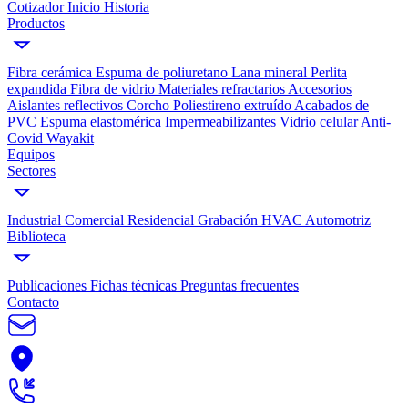
Cotizador
Inicio
Historia
Productos
Fibra cerámica
Espuma de poliuretano
Lana mineral
Perlita
expandida
Fibra de vidrio
Materiales refractarios
Accesorios
Aislantes reflectivos
Corcho
Poliestireno extruído
Acabados de
PVC
Espuma elastomérica
Impermeabilizantes
Vidrio celular
Anti-
Covid Wayakit
Equipos
Sectores
Industrial
Comercial
Residencial
Grabación
HVAC
Automotriz
Biblioteca
Publicaciones
Fichas técnicas
Preguntas frecuentes
Contacto