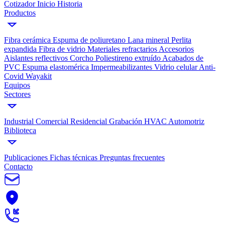
Cotizador
Inicio
Historia
Productos
Fibra cerámica
Espuma de poliuretano
Lana mineral
Perlita
expandida
Fibra de vidrio
Materiales refractarios
Accesorios
Aislantes reflectivos
Corcho
Poliestireno extruído
Acabados de
PVC
Espuma elastomérica
Impermeabilizantes
Vidrio celular
Anti-
Covid Wayakit
Equipos
Sectores
Industrial
Comercial
Residencial
Grabación
HVAC
Automotriz
Biblioteca
Publicaciones
Fichas técnicas
Preguntas frecuentes
Contacto