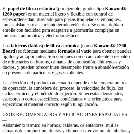
El
papel de fibra cerámica
(por ejemplo, grados tipo
Kaowool®
1260 paper
) es un material ligero y flexible con control de
espesor/densidad, diseñado para piezas troqueladas, empaques,
juntas aislantes y aislamiento térmico/eléctrico. Se corta, dobla o
enrolla con facilidad para adaptarse a geometrías complejas en
industria, automotriz y electrodomésticos.
Los
tableros (tablas) de fibra cerámica
(como
Kaowool® 1260
Board
) se fabrican mediante
formado al vacío
para obtener paneles
rígidos y autoportantes. Son comunes como cara caliente o respaldo
de refractarios en hornos, cámaras de combustión, chimeneas y
ductos, y pueden ofrecer buen desempeño frente a abrasión/erosión
en presencia de partículas y gases calientes.
La selección del producto adecuado depende de la temperatura real
de operación, la atmósfera del proceso, la velocidad de flujo, los
ciclos térmicos y el método de sujeción. Si necesitas densidades,
espesores o cortes específicos, contáctanos y te orientamos para
especificar el material correcto según tu aplicación.
USOS RECOMENDADOS Y APLICACIONES ESPECIALES
—
Aislamiento térmico en hornos, calderas, calentadores, muflas,
cámaras de combustión, ductos y chimeneas; envoltura de tuberías y