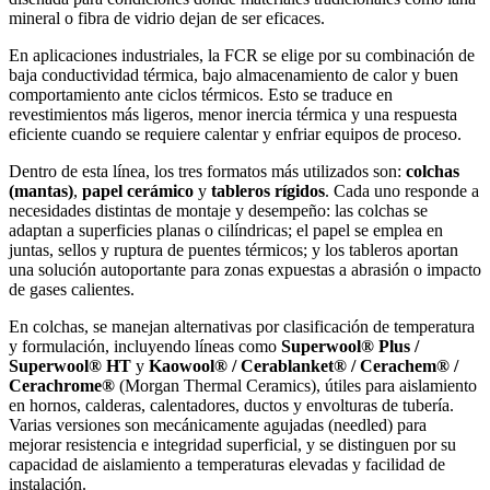
mineral o fibra de vidrio dejan de ser eficaces.
En aplicaciones industriales, la FCR se elige por su combinación de
baja conductividad térmica, bajo almacenamiento de calor y buen
comportamiento ante ciclos térmicos. Esto se traduce en
revestimientos más ligeros, menor inercia térmica y una respuesta
eficiente cuando se requiere calentar y enfriar equipos de proceso.
Dentro de esta línea, los tres formatos más utilizados son:
colchas
(mantas)
,
papel cerámico
y
tableros rígidos
. Cada uno responde a
necesidades distintas de montaje y desempeño: las colchas se
adaptan a superficies planas o cilíndricas; el papel se emplea en
juntas, sellos y ruptura de puentes térmicos; y los tableros aportan
una solución autoportante para zonas expuestas a abrasión o impacto
de gases calientes.
En colchas, se manejan alternativas por clasificación de temperatura
y formulación, incluyendo líneas como
Superwool® Plus /
Superwool® HT
y
Kaowool® / Cerablanket® / Cerachem® /
Cerachrome®
(Morgan Thermal Ceramics), útiles para aislamiento
en hornos, calderas, calentadores, ductos y envolturas de tubería.
Varias versiones son mecánicamente agujadas (needled) para
mejorar resistencia e integridad superficial, y se distinguen por su
capacidad de aislamiento a temperaturas elevadas y facilidad de
instalación.