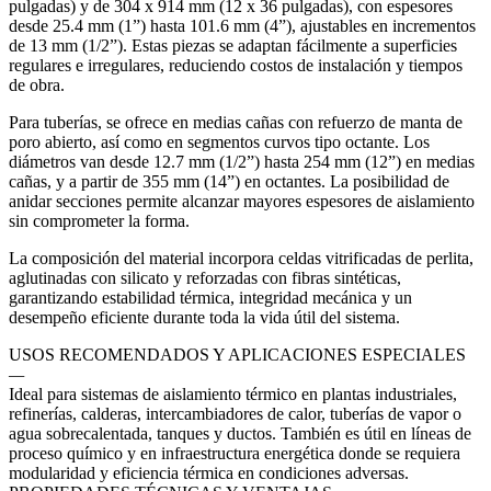
pulgadas) y de 304 x 914 mm (12 x 36 pulgadas), con espesores
desde 25.4 mm (1”) hasta 101.6 mm (4”), ajustables en incrementos
de 13 mm (1/2”). Estas piezas se adaptan fácilmente a superficies
regulares e irregulares, reduciendo costos de instalación y tiempos
de obra.
Para tuberías, se ofrece en medias cañas con refuerzo de manta de
poro abierto, así como en segmentos curvos tipo octante. Los
diámetros van desde 12.7 mm (1/2”) hasta 254 mm (12”) en medias
cañas, y a partir de 355 mm (14”) en octantes. La posibilidad de
anidar secciones permite alcanzar mayores espesores de aislamiento
sin comprometer la forma.
La composición del material incorpora celdas vitrificadas de perlita,
aglutinadas con silicato y reforzadas con fibras sintéticas,
garantizando estabilidad térmica, integridad mecánica y un
desempeño eficiente durante toda la vida útil del sistema.
USOS RECOMENDADOS Y APLICACIONES ESPECIALES
—
Ideal para sistemas de aislamiento térmico en plantas industriales,
refinerías, calderas, intercambiadores de calor, tuberías de vapor o
agua sobrecalentada, tanques y ductos. También es útil en líneas de
proceso químico y en infraestructura energética donde se requiera
modularidad y eficiencia térmica en condiciones adversas.