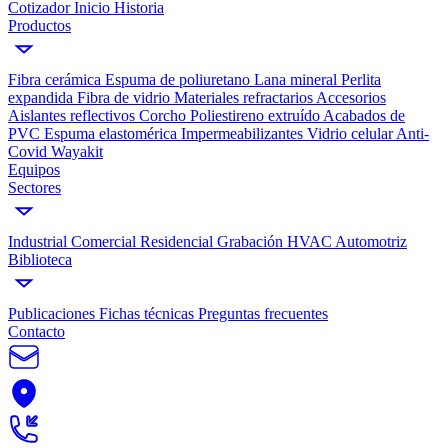
Cotizador
Inicio
Historia
Productos
Fibra cerámica
Espuma de poliuretano
Lana mineral
Perlita
expandida
Fibra de vidrio
Materiales refractarios
Accesorios
Aislantes reflectivos
Corcho
Poliestireno extruído
Acabados de
PVC
Espuma elastomérica
Impermeabilizantes
Vidrio celular
Anti-
Covid Wayakit
Equipos
Sectores
Industrial
Comercial
Residencial
Grabación
HVAC
Automotriz
Biblioteca
Publicaciones
Fichas técnicas
Preguntas frecuentes
Contacto